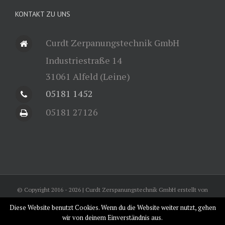
KONTAKT ZU UNS
Curdt Zerpanungstechnik GmbH
Industriestraße 14
31061 Alfeld (Leine)
05181 1452
05181 27126
© Copyright 2016 -
2026 | Curdt Zerspanungstechnik GmbH erstellt von
Völkel EDV Systeme
| Web mal anders
PC Service Alfeld
|
Diese Website benutzt Cookies. Wenn du die Website weiter nutzt, gehen
wir von deinem Einverständnis aus.
Facebook
Rss